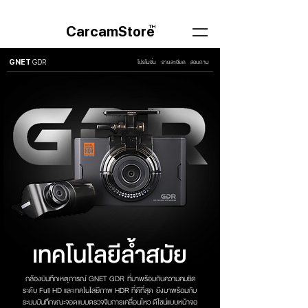
TH
CarcamStore
โปรโมชั่น
รายละเอียด
สอบถาม
GNET
GDR
เทคโนโลยีล้ำสมัย
กล้องบันทึกเหตุการณ์ GNET GDR ที่มาพร้อมกับความคมชัด
ระดับ Full HD และเทคโนโลยีภาพ HDR ที่ดีที่สุด ยังมาพร้อมกับ
ระบบบันทึกขณะจอดแบบตรวจจับการเคลื่อนไหว ดีไซน์แบบหน้าจอ