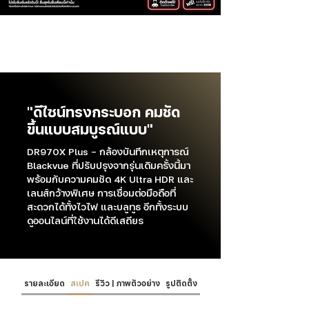
"ดีไซน์ทรงกระบอก คมชัด
ขึ้นแบบสมบูรณ์แบบ"
DR970X Plus - กล้องบันทึกเหตุการณ์
Blackvue ที่ปรับปรุงจากรุ่นเดิมครั้งนี้มา
พร้อมกับความคมชัด 4K Ultra HDR และ
เลนส์กว้างพิเศษ การเชื่อมต่อมือถือที่
สะดวกได้ทั้งไวไฟ และบลูทูธ อีกทั้งระบบ
ดูออนไลน์ที่ใช้งานได้ดีเสถียร
รายละเอียด
สเปค
รีวิว | ภาพตัวอย่าง
รูปติดตั้ง