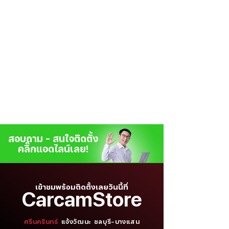
สอบถาม - สนใจติดตั้ง
คลิ๊กแอดไลน์เลย!
เข้าชมพร้อมติดตั้งเลยวันนี้ที่
CarcamStore
ศรีนครินทร์
แจ้งวัฒนะ
ชลบุรี-บางแสน