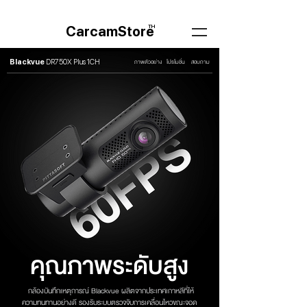
TH
CarcamStore
ภาพตัวอย่าง
โปรโมชั่น
สอบถาม
Blackvue
DR750X Plus 1CH
คุณภาพระดับสูง
กล้องบันทึกเหตุการณ์ Blackvue ผลิตจากประเทศเกาหลีที่ให้
ความทนทานอย่างดี รองรับระบบตรวจจับการเคลื่อนไหวขณะจอด