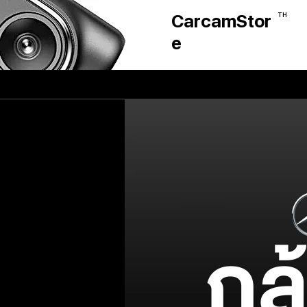
CarcamStor
TH
e
กล