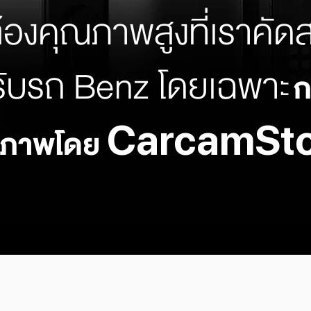
้องคุณภาพสูงที่เราคั
ับรถ Benz โดยเฉพาะ
ก
CarcamSto
ณภาพโดย