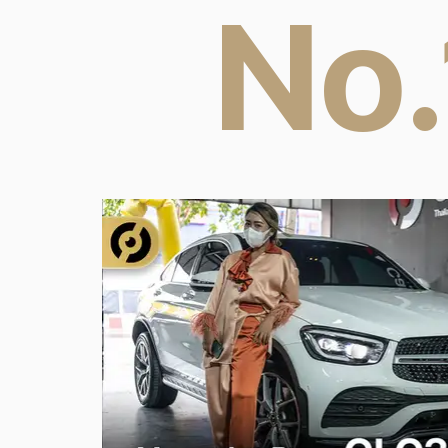
No.
For
B